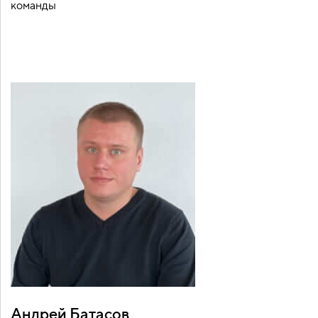
команды
Андрей Батасов