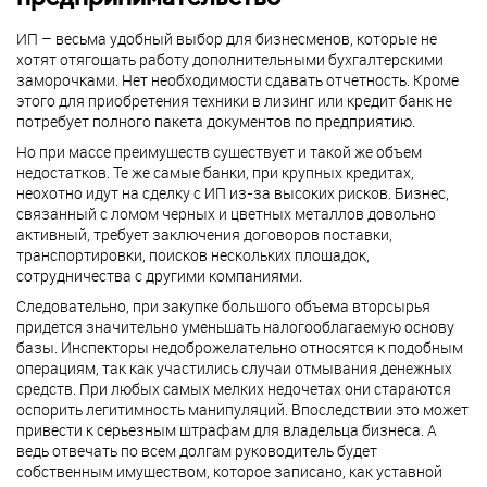
ИП – весьма удобный выбор для бизнесменов, которые не
хотят отягощать работу дополнительными бухгалтерскими
заморочками. Нет необходимости сдавать отчетность. Кроме
этого для приобретения техники в лизинг или кредит банк не
потребует полного пакета документов по предприятию.
Но при массе преимуществ существует и такой же объем
недостатков. Те же самые банки, при крупных кредитах,
неохотно идут на сделку с ИП из-за высоких рисков. Бизнес,
связанный с ломом черных и цветных металлов довольно
активный, требует заключения договоров поставки,
транспортировки, поисков нескольких площадок,
сотрудничества с другими компаниями.
Следовательно, при закупке большого объема вторсырья
придется значительно уменьшать налогооблагаемую основу
базы. Инспекторы недоброжелательно относятся к подобным
операциям, так как участились случаи отмывания денежных
средств. При любых самых мелких недочетах они стараются
оспорить легитимность манипуляций. Впоследствии это может
привести к серьезным штрафам для владельца бизнеса. А
ведь отвечать по всем долгам руководитель будет
собственным имуществом, которое записано, как уставной