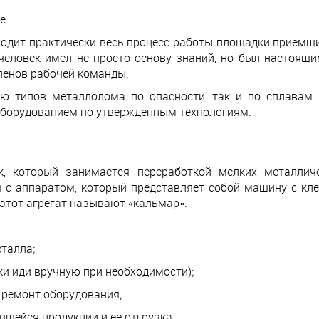
е.
входит практически весь процесс работы площадки приемщ
человек имел не просто основу знаний, но был настоящи
ленов рабочей команды.
ю типов металлолома по опасности, так и по сплавам.
оборудованием по утвержденным технологиям.
к, который занимается переработкой мелких металлич
 с аппаратом, который представляет собой машину с кле
 этот агрегат называют «кальмар».
талла;
ки иди вручную при необходимости);
 ремонт оборудования;
вшейся продукции и ее отгрузка.