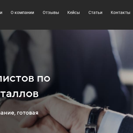
ги
О компании
Отзывы
Кейсы
Статьи
Контакты
истов по
еталлов
ание, готовая