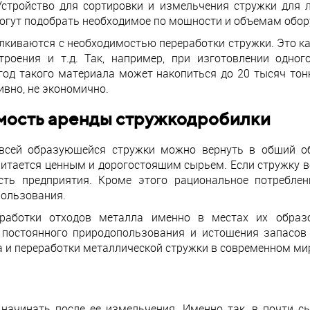
 Устройство для сортировки и измельчения стружки для
гут подобрать необходимое по мощности и объемам обор
алкиваются с необходимостью переработки стружки. Это 
троения и т.д. Так, например, при изготовлении одног
 год такого материала может накопиться до 20 тысяч тон
ивно, не экономично.
мость аренды стружкодробилки
 всей образующейся стружки можно вернуть в общий об
считается ценным и дорогостоящим сырьем. Если стружку в
сть предприятия. Кроме этого рациональное потреблен
пользования.
еработки отходов металла именно в местах их образ
 постоянного природопользования и истощения запасов
 и переработки металлической стружки в современном мир
начинать после ее измельчения. Именно так, в почти с