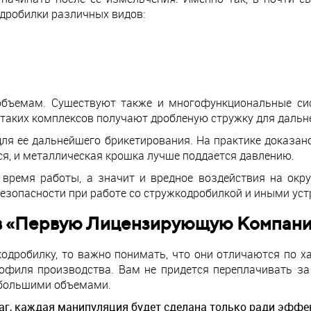
дробилки различных видов:
объемам. Существуют также и многофункциональные сис
 таких комплексов получают дробленую стружку для дальн
для ее дальнейшего брикетирования. На практике доказано
я, и металлическая крошка лучше поддается давлению.
 время работы, а значит и вредное воздействия на окр
езопасности при работе со стружкодробилкой и иными уст
в «Первую Лицензирующую Компан
кодробилку, то важно понимать, что они отличаются по х
офиля производства. Вам не придется переплачивать за
 большими объемами.
аг, каждая манипуляция будет сделана только ради эффе