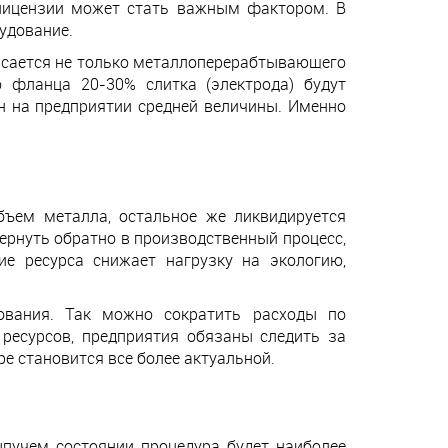
 лицензии может стать важным фактором. В
удование.
касается не только металлоперерабтывающего
о фланца 20-30% слитка (электрода) будут
н на предприятии средней величины. Именно
ъем металла, остальное же ликвидируется
ернуть обратно в производственный процесс,
ие ресурса снижает нагрузку на экологию,
ования. Так можно сократить расходы по
 ресурсов, предприятия обязаны следить за
е становится все более актуальной.
ыпучем состоянии процедура будет наиболее